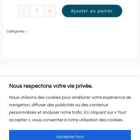
Ajouter au panier
quantité
de
Catégories :
-
La
Tanière
de
Freyja
-
Massage
Nous respectons votre vie privée.
Relaxant
Nous utilisons des cookies pour améliorer votre expérience de
Vous aimerez aussi…
Feyja
navigation, diffuser des publicités ou des contenus
-
personnalisés et analyser notre trafic. En cliquant sur « Tout
1h15
accepter », vous consentez à notre utilisation des cookies.
|
Accepter tout
Aigues