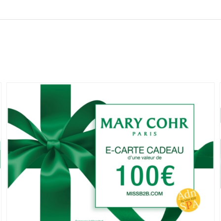
–
90
min
|
Mary
Cohr
Maringues