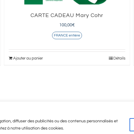
CARTE CADEAU Mary Cohr
100,00
€
FRANCE entière
Ajouter au panier
Détails
ation, diffuser des publicités ou des contenus personnalisés et
tez à notre utilisation des cookies.
Légales
-
CGV
-
A propos
© Copyright
2026 | Visicod -
Agence de communicati