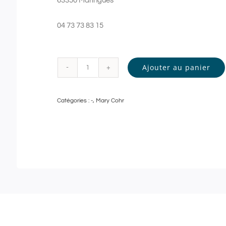
63350 Maringues
04 73 73 83 15
Ajouter au panier
quantité
de
Catégories :
-
,
Mary Cohr
Institut
Maison
Madeleine
-
SOIN
CORPS
et
MODELAGE
RELAXANT