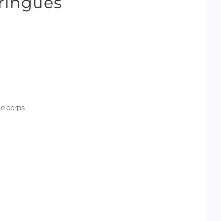
ringues
ge corps