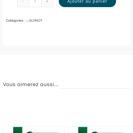
Ajouter au panier
quantité
de
Catégories :
-
,
GUINOT
INSTITUT
L'INSTANT
POUR
SOI
-
GOMMAGE
DOUCEUR
Vous aimerez aussi…
et
MODELAGE
RELAXANT
-
90
min