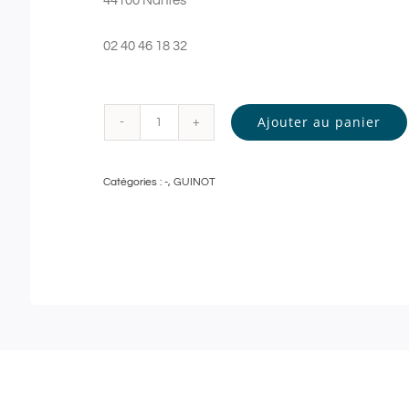
44100 Nantes
02 40 46 18 32
Ajouter au panier
quantité
de
Catégories :
-
,
GUINOT
INSTITUT
GUINOT
|
GOMMAGE
DOUCEUR
et
MODELAGE
RELAXANT
-