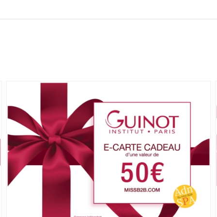
90
min
|
NANTES
ZOLA