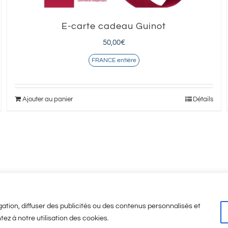
E-carte cadeau Guinot
50,00
€
FRANCE entière
Ajouter au panier
Détails
ation, diffuser des publicités ou des contenus personnalisés et
tez à notre utilisation des cookies.
Légales
-
CGV
-
A propos
© Copyright
2026 | Visicod -
Agence de communicati