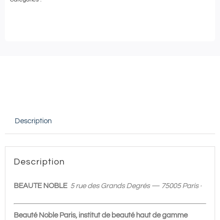
Institut
BEAUTÉ
NOBLE
|
Expérience
DUO
2H
|
Description
350€
Description
BEAUTE NOBLE
5 rue des Grands Degrés — 75005 Paris ·
Beauté Noble Paris, institut de beauté haut de gamme