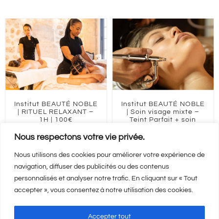
Institut BEAUTÉ NOBLE
Institut BEAUTÉ NOBLE
| RITUEL RELAXANT –
| Soin visage mixte –
1H | 100€
Teint Parfait + soin
contours des yeux –
100,00
€
1H30 | 150€
Nous respectons votre vie privée.
150,00
€
Nous utilisons des cookies pour améliorer votre expérience de
navigation, diffuser des publicités ou des contenus
Ajouter au panier
Détails
personnalisés et analyser notre trafic. En cliquant sur « Tout
Ajouter au panier
accepter », vous consentez à notre utilisation des cookies.
Détails
Accepter tout