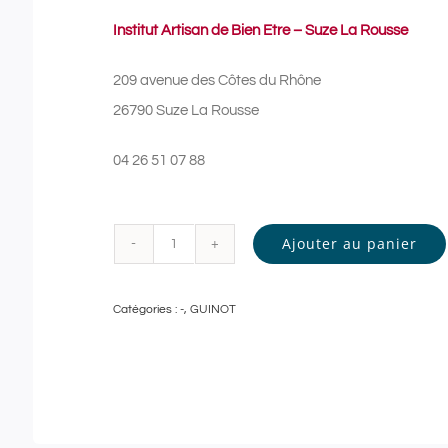
Institut Artisan de Bien Etre – Suze La Rousse
209 avenue des Côtes du Rhône
26790 Suze La Rousse
04 26 51 07 88
Ajouter au panier
quantité
de
Catégories :
-
,
GUINOT
INSTITUT
ARTISAN
DE
BIEN
ETRE