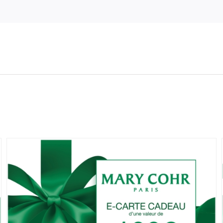
-
SOIN
VISAGE
Personnalisé
-
60
min
|
Suze
La
Rousse