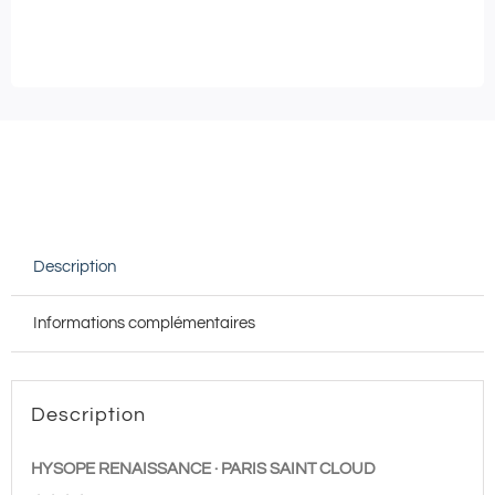
HYSOPE
RENAISSANCE
Paris
Saint
Cloud
★★★★
|
Massage
Description
SIGNATURE
au
Informations complémentaires
choix
en
DUO
Description
-
50
HYSOPE RENAISSANCE · PARIS SAINT CLOUD