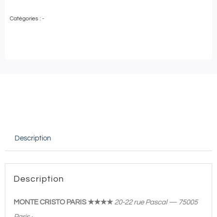
de
Catégories :
-
Hôtel
Monte
Cristo
Paris
★★★★
|
Cocktails
avec
Description
accès
Spa
Piscine
Description
45'
pour
MONTE CRISTO PARIS ★★★★
20-22 rue Pascal — 75005
2
Paris ·