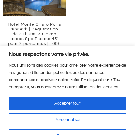
Hôtel Monte Cristo Paris
★★★★ | Dégustation
de 3 rhums 30′ avec
accès Spa Piscine 45′
pour 2 personnes | 100€
100,00
€
Nous respectons votre vie privée.
Nous utilisons des cookies pour améliorer votre expérience de
navigation, diffuser des publicités ou des contenus
Ajouter au panier
Détails
personnalisés et analyser notre trafic. En cliquant sur « Tout
accepter », vous consentez à notre utilisation des cookies.
Accepter tout
Personnaliser
Mentions Légales
-
CGV
-
A propos
© Copyright
2026 | Visicod -