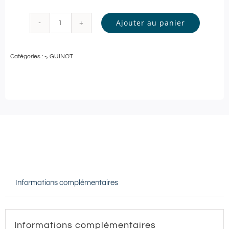
Ajouter au panier
quantité
de
Catégories :
-
,
GUINOT
Guinot
-
SOIN
VISAGE
Personnalisé
-
60
min
Informations complémentaires
|
Sauveterre
de
Informations complémentaires