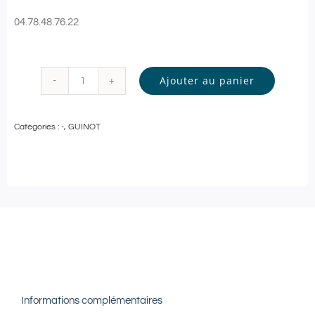
04.78.48.76.22
Ajouter au panier
quantité
de
Catégories :
-
,
GUINOT
Guinot
-
SOIN
VISAGE
Personnalisé
-
60
min
Informations complémentaires
|