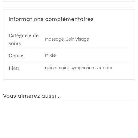
Saint
Symphorien
Informations complémentaires
sur
Coise
Catégorie de
Massage, Soin Visage
soins
Genre
Mixte
Lieu
guinot-saint-symphorien-sur-coise
Vous aimerez aussi…