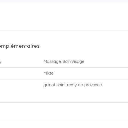
60
min
|
Saint
Remy
complémentaires
de
Provence
s
Massage, Soin Visage
Mixte
guinot-saint-remy-de-provence