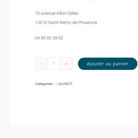
10 avenue Albin Gilles
13210 Saint Remy de Provence
04 90 92 39 02
Ajouter au panier
quantité
de
Catégories :
-
,
GUINOT
Guinot
-
SOIN
VISAGE
Personnalisé
-