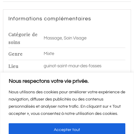
Saint
Maur
Informations complémentaires
des
Fossés
Catégorie de
Massage, Soin Visage
soins
Genre
Mixte
Lieu
guinot-saint-maur-des-fosses
Nous respectons votre vie privée.
Nous utilisons des cookies pour améliorer votre expérience de
Vous aimerez aussi…
navigation, diffuser des publicités ou des contenus
personnalisés et analyser notre trafic. En cliquant sur « Tout
accepter », vous consentez à notre utilisation des cookies.
Accepter tout