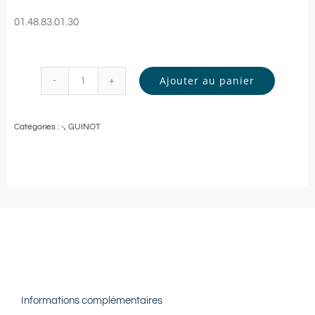
01.48.83.01.30
Ajouter au panier
quantité
de
Catégories :
-
,
GUINOT
Guinot
-
SOIN
VISAGE
Personnalisé
-
60
min
Informations complémentaires
|