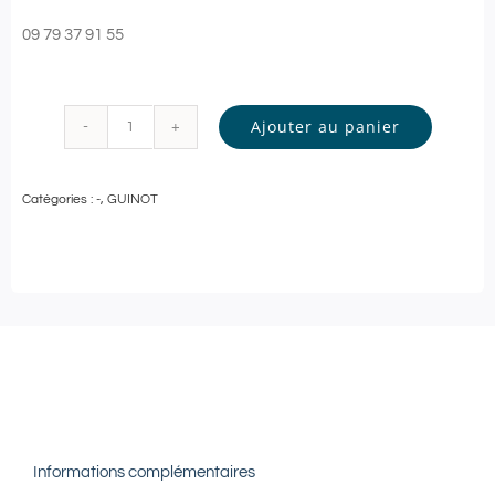
09 79 37 91 55
Ajouter au panier
quantité
de
Catégories :
-
,
GUINOT
Guinot
-
SOIN
VISAGE
Personnalisé
-
60
min
Informations complémentaires
|