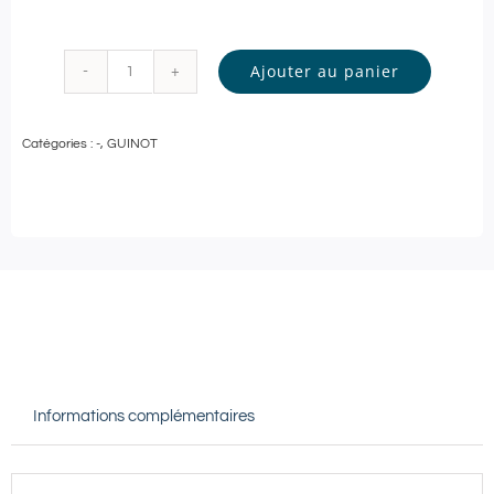
Ajouter au panier
quantité
de
Catégories :
-
,
GUINOT
Guinot
-
SOIN
VISAGE
Personnalisé
-
60
min
Informations complémentaires
|
Ponthieu
Paris