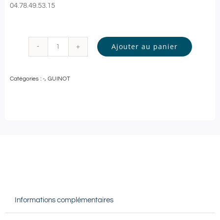
04.78.49.53.15
Ajouter au panier
quantité
de
Catégories :
-
,
GUINOT
Guinot
-
SOIN
VISAGE
Personnalisé
-
60
min
Informations complémentaires
|
Meyzieu