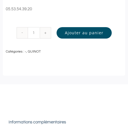
05.53.54.39.20
Ajouter au panier
quantité
de
Catégories :
-
,
GUINOT
Guinot
-
SOIN
VISAGE
Personnalisé
-
60
min
Informations complémentaires
|