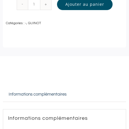
Ajouter au panier
quantité
de
Catégories :
-
,
GUINOT
Guinot
-
SOIN
VISAGE
Personnalisé
-
60
min
Informations complémentaires
|
Institut
GUINOT
Informations complémentaires
-