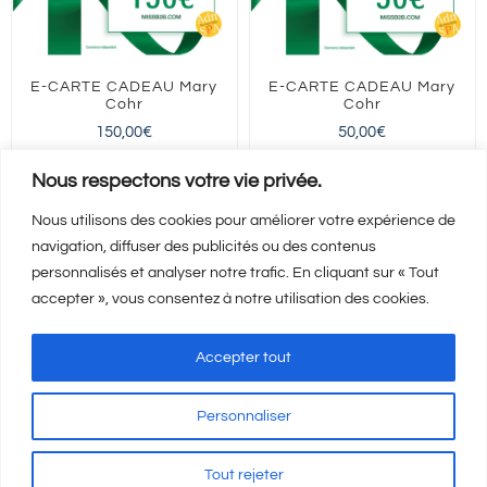
E-CARTE CADEAU Mary
E-CARTE CADEAU Mary
Cohr
Cohr
150,00
€
50,00
€
FRANCE entière
FRANCE entière
Nous respectons votre vie privée.
Nous utilisons des cookies pour améliorer votre expérience de
navigation, diffuser des publicités ou des contenus
Ajouter au panier
Ajouter au panier
Détails
Détails
personnalisés et analyser notre trafic. En cliquant sur « Tout
accepter », vous consentez à notre utilisation des cookies.
Accepter tout
Personnaliser
Mentions Légales
-
CGV
-
A propos
© Copyright
2026 | Visicod -
Tout rejeter
Agence de communication Auxerre