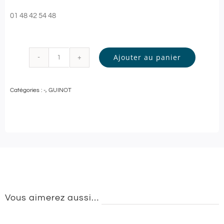
01 48 42 54 48
Ajouter au panier
quantité
de
Catégories :
-
,
GUINOT
INSTITUT
GINGKO
-
SOIN
VISAGE
Personnalisé
-
Vous aimerez aussi…
60
min