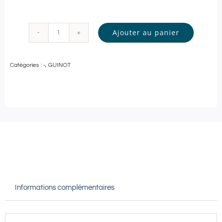
Ajouter au panier
quantité
de
Catégories :
-
,
GUINOT
Guinot
-
SOIN
VISAGE
Personnalisé
-
60
min
Informations complémentaires
|
Douai