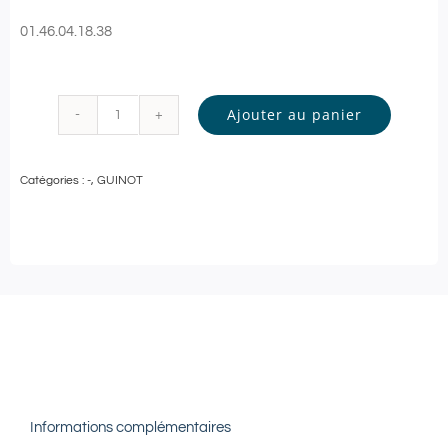
01.46.04.18.38
Ajouter au panier
quantité
de
Catégories :
-
,
GUINOT
Guinot
-
SOIN
VISAGE
Personnalisé
-
60
min
Informations complémentaires
|