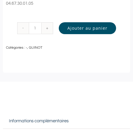
04.67.30.01.05
Ajouter au panier
quantité
de
Catégories :
-
,
GUINOT
Guinot
-
SOIN
VISAGE
Personnalisé
-
60
min
Informations complémentaires
|
Béziers