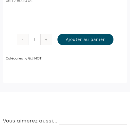
06 17 80 20 04
Ajouter au panier
quantité
de
Catégories :
-
,
GUINOT
Guinot
-
SOIN
VISAGE
Personnalisé
-
60
Vous aimerez aussi…
min