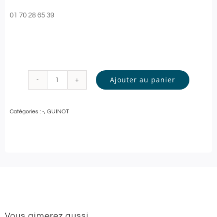
01 70 28 65 39
Ajouter au panier
quantité
de
Catégories :
-
,
GUINOT
Guinot
-
SOIN
VISAGE
Personnalisé
-
60
Vous aimerez aussi…