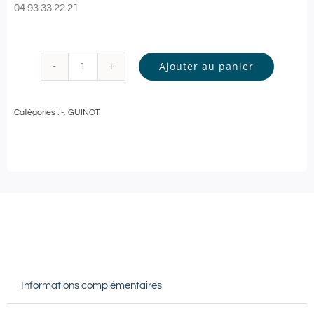
04.93.33.22.21
Ajouter au panier
quantité
de
Catégories :
-
,
GUINOT
Guinot
-
SOIN
VISAGE
Personnalisé
-
60
min
Informations complémentaires
|
Antibes