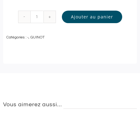
Ajouter au panier
quantité
de
Catégories :
-
,
GUINOT
Guinot
-
GOMMAGE
DOUCEUR
et
MODELAGE
RELAXANT
Vous aimerez aussi…
-
90
min
|