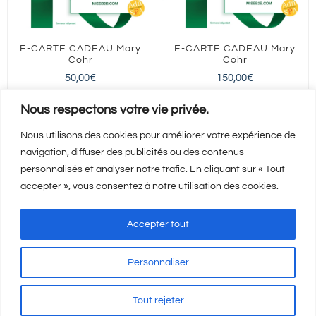
E-CARTE CADEAU Mary
E-CARTE CADEAU Mary
Cohr
Cohr
50,00
€
150,00
€
FRANCE entière
FRANCE entière
Nous respectons votre vie privée.
Nous utilisons des cookies pour améliorer votre expérience de
navigation, diffuser des publicités ou des contenus
Ajouter au panier
Ajouter au panier
Détails
Détails
personnalisés et analyser notre trafic. En cliquant sur « Tout
accepter », vous consentez à notre utilisation des cookies.
Accepter tout
Personnaliser
Mentions Légales
-
CGV
-
A propos
© Copyright
2026 | Visicod -
Tout rejeter
Agence de communication Auxerre