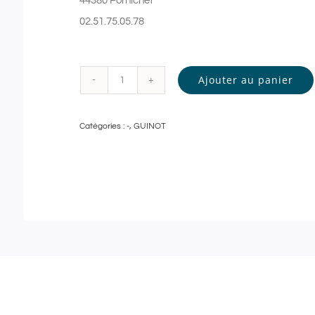
44380 Pornichet
02.51.75.05.78
Ajouter au panier
quantité
de
Catégories :
-
,
GUINOT
Guinot
-
GOMMAGE
DOUCEUR
et
MODELAGE
RELAXANT
-
90