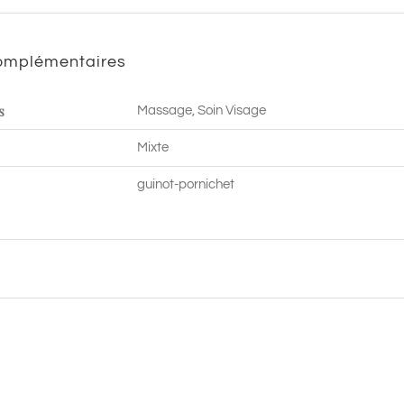
min
|
complémentaires
Pornichet
s
Massage, Soin Visage
Mixte
guinot-pornichet