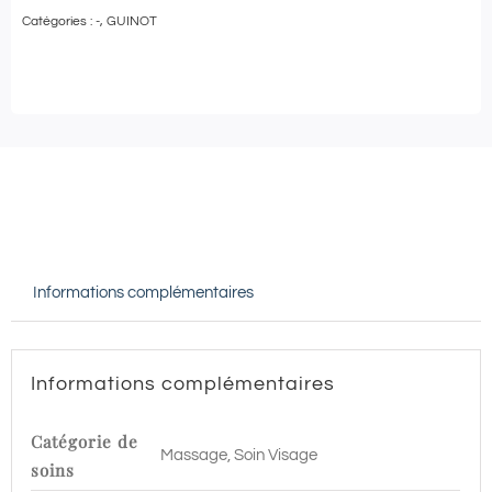
Catégories :
-
,
GUINOT
Guinot
-
GOMMAGE
DOUCEUR
et
MODELAGE
RELAXANT
-
Informations complémentaires
90
min
|
Informations complémentaires
Ponthieu
Paris
Catégorie de
Massage, Soin Visage
8
soins