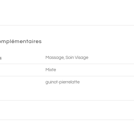
-
90
min
|
complémentaires
Pierrelatte
s
Massage, Soin Visage
Mixte
guinot-pierrelatte