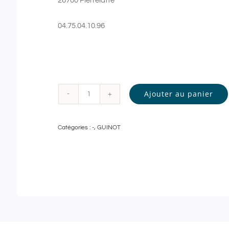
26700 Pierrelatte
04.75.04.10.96
Ajouter au panier
quantité
de
Catégories :
-
,
GUINOT
Guinot
-
GOMMAGE
DOUCEUR
et
MODELAGE
RELAXANT