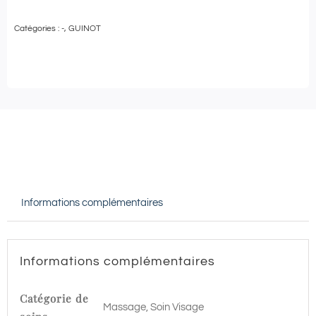
de
Catégories :
-
,
GUINOT
Guinot
-
GOMMAGE
DOUCEUR
et
MODELAGE
RELAXANT
-
Informations complémentaires
90
min
|
Informations complémentaires
Pezenas
Catégorie de
Massage, Soin Visage