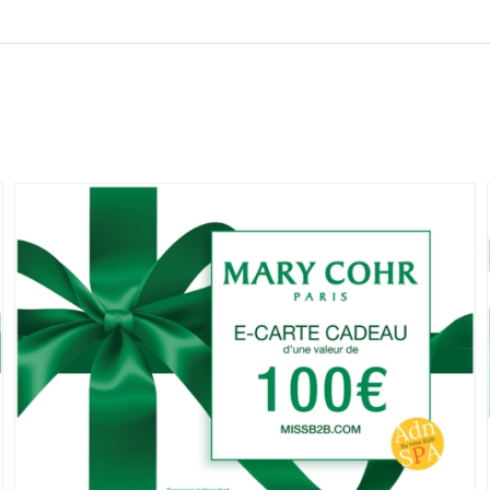
min
|
Notre
Dame
De
Lorette