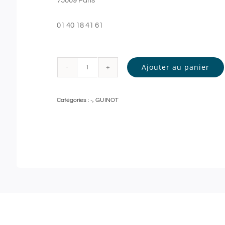
75009 Paris
01 40 18 41 61
Ajouter au panier
quantité
de
Catégories :
-
,
GUINOT
Guinot
-
GOMMAGE
DOUCEUR
et
MODELAGE
RELAXANT
-
90