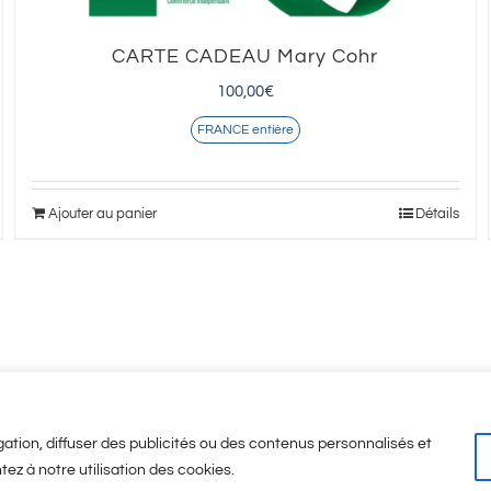
CARTE CADEAU Mary Cohr
100,00
€
FRANCE entière
Ajouter au panier
Détails
ation, diffuser des publicités ou des contenus personnalisés et
tez à notre utilisation des cookies.
Légales
-
CGV
-
A propos
© Copyright
2026 | Visicod -
Agence de communicati