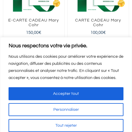
E-CARTE CADEAU Mary
CARTE CADEAU Mary
Cohr
Cohr
150,00
€
100,00
€
FRANCE entière
FRANCE entière
Nous respectons votre vie privée.
Nous utilisons des cookies pour améliorer votre expérience de
navigation, diffuser des publicités ou des contenus
Ajouter au panier
Ajouter au panier
Détails
Détails
personnalisés et analyser notre trafic. En cliquant sur « Tout
accepter », vous consentez à notre utilisation des cookies.
Accepter tout
Personnaliser
Mentions Légales
-
CGV
-
A propos
© Copyright
2026 | Visicod -
Tout rejeter
Agence de communication Auxerre