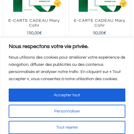
E-CARTE CADEAU Mary
E-CARTE CADEAU Mary
Cohr
Cohr
150,00
€
50,00
€
FRANCE entière
FRANCE entière
Nous respectons votre vie privée.
Nous utilisons des cookies pour améliorer votre expérience de
navigation, diffuser des publicités ou des contenus
Ajouter au panier
Ajouter au panier
Détails
Détails
personnalisés et analyser notre trafic. En cliquant sur « Tout
accepter », vous consentez à notre utilisation des cookies.
Accepter tout
Personnaliser
Mentions Légales
-
CGV
-
A propos
© Copyright
2026 | Visicod -
Tout rejeter
Agence de communication Auxerre