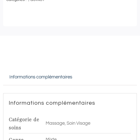
Guinot
-
GOMMAGE
DOUCEUR
et
MODELAGE
RELAXANT
-
Informations complémentaires
90
min
|
Informations complémentaires
Lyon
Monplaisir
Catégorie de
Massage, Soin Visage
soins
Genre
Mixte