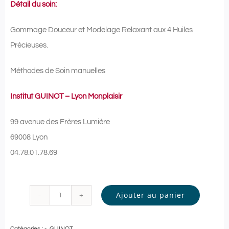
Détail du soin:
Gommage Douceur et Modelage Relaxant aux 4 Huiles
Précieuses.
Méthodes de Soin manuelles
Institut GUINOT – Lyon Monplaisir
99 avenue des Frères Lumière
69008 Lyon
04.78.01.78.69
Ajouter au panier
quantité
de
Catégories :
-
,
GUINOT