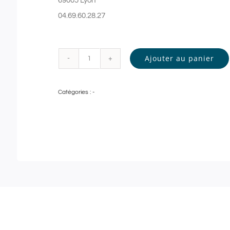
69005 Lyon
04.69.60.28.27
Ajouter au panier
quantité
de
Catégories :
-
Guinot
-
GOMMAGE
DOUCEUR
et
MODELAGE
RELAXANT
-
90