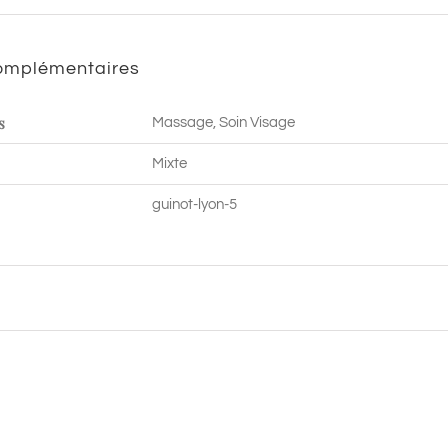
min
|
complémentaires
Lyon
5
s
Massage, Soin Visage
Mixte
guinot-lyon-5