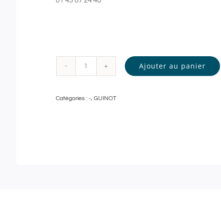
01 43 07 24 40
Ajouter au panier
quantité
de
Catégories :
-
,
GUINOT
Guinot
-
GOMMAGE
DOUCEUR
et
MODELAGE
RELAXANT
-
90