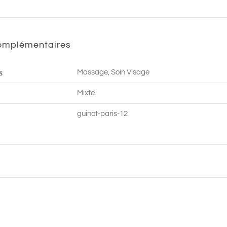
min
|
complémentaires
Daumesnil
Paris
s
Massage, Soin Visage
12
Mixte
guinot-paris-12