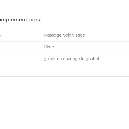
min
|
complémentaires
Chatuzange
le
s
Massage, Soin Visage
Goubet
Mixte
guinot-chatuzange-le-goubet