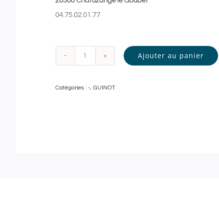
26300 Chatuzange le Goubet
04.75.02.01.77
Ajouter au panier
quantité
de
Catégories :
-
,
GUINOT
Guinot
-
GOMMAGE
DOUCEUR
et
MODELAGE
RELAXANT
-
90