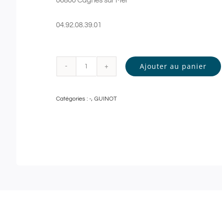
06800 Cagnes sur Mer
04.92.08.39.01
Ajouter au panier
quantité
de
Catégories :
-
,
GUINOT
Guinot
-
GOMMAGE
DOUCEUR
et
MODELAGE
RELAXANT
-
90