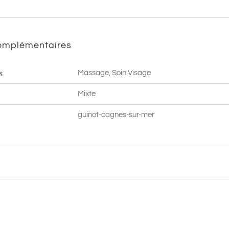
min
|
complémentaires
Cagnes
sur
s
Massage, Soin Visage
Mer
Mixte
guinot-cagnes-sur-mer