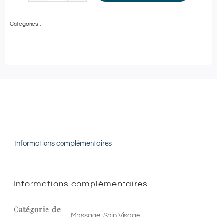
de
Catégories :
-
Guinot
-
GOMMAGE
DOUCEUR
et
MODELAGE
RELAXANT
-
Informations complémentaires
90
min
|
Informations complémentaires
Brissac
Loire
Catégorie de
Massage, Soin Visage
Aubance