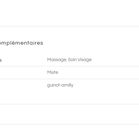
-
90
min
|
complémentaires
Amilly
s
Massage, Soin Visage
Mixte
guinot-amilly