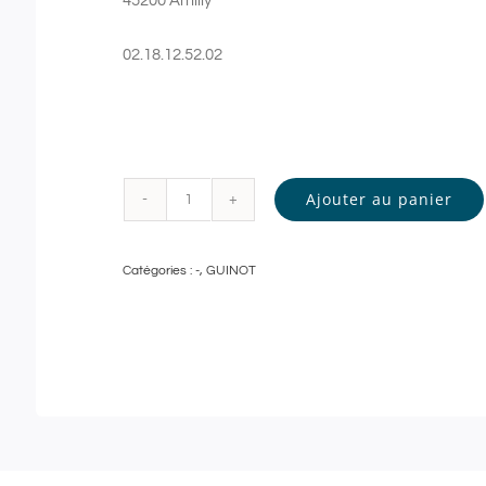
45200 Amilly
02.18.12.52.02
Ajouter au panier
quantité
de
Catégories :
-
,
GUINOT
Guinot
-
GOMMAGE
DOUCEUR
et
MODELAGE
RELAXANT