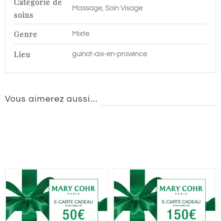
Catégorie de
Massage, Soin Visage
Provence
soins
Genre
Mixte
Lieu
guinot-aix-en-provence
Vous aimerez aussi…