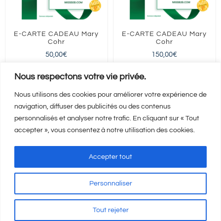
E-CARTE CADEAU Mary
E-CARTE CADEAU Mary
Cohr
Cohr
50,00
€
150,00
€
FRANCE entière
FRANCE entière
Nous respectons votre vie privée.
Nous utilisons des cookies pour améliorer votre expérience de
navigation, diffuser des publicités ou des contenus
Ajouter au panier
Ajouter au panier
Détails
Détails
personnalisés et analyser notre trafic. En cliquant sur « Tout
accepter », vous consentez à notre utilisation des cookies.
Accepter tout
Personnaliser
Mentions Légales
-
CGV
-
A propos
© Copyright
2026 | Visicod -
Tout rejeter
Agence de communication Auxerre