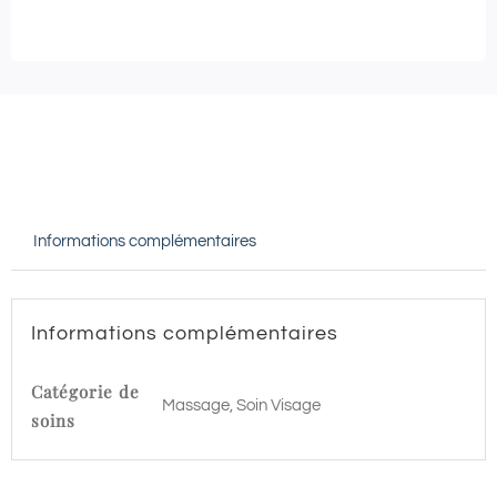
BEAUTE
-
SOIN
CORPS
et
MODELAGE
RELAXANT
Informations complémentaires
–
90
min
Informations complémentaires
|
Mary
Catégorie de
Massage, Soin Visage
Cohr
soins
Montignac